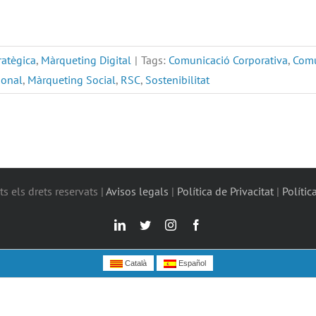
ratègica
,
Màrqueting Digital
|
Tags:
Comunicació Corporativa
,
Comu
sonal
,
Màrqueting Social
,
RSC
,
Sostenibilitat
s els drets reservats |
Avisos legals
|
Política de Privacitat
|
Polític
LinkedIn
Twitter
Instagram
Facebook
Català
Español