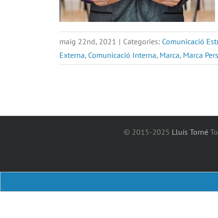
maig 22nd, 2021
|
Categories:
Comunicació Est
Externa
,
Comunicació Interna
,
Marca
,
Marca Per
© 2015-2025
Lluís Torné
Tot