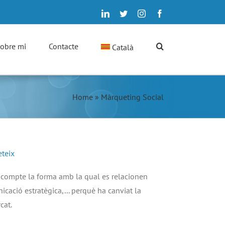
LinkedIn
Twitter
Instagram
Facebook
obre mi
Contacte
Català
Home
»
Màrqueting Social
eteix
en compte la forma amb la qual es relacionen
icació estratègica,... perquè ha canviat la
cat.